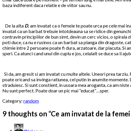
baza indiferent daca relatie e de viitor sau nu.
De la alta
D.
am invatat ca o femeie te poate urca pe cele mai ina
invatat ca un barbat trebuie intotdeauna sa se ridice din genunchi
contravin principiilor de bun simt, devin un cerc vicios, o spirala d
poti duce, ca nu e rusinos ca un barbat sa planga din dragoste, cat
chimie intre 2 persoane poate fi dura, arzatoare, dar placuta. Si a
speri. Ca atunci cand unul din cuplu e jos, celalalt se duce sa il aju
Si da, am gresit si am invatat cu multe altele. Uneori prea tarziu. 
poate oricand sa invinga ratiunea, cel putin in anumite momente. D
straduiesc. Si sunt constient, in usoara mea aroganta, ca am niste av
Nu sunt perfect. Poate doar un pic mai “educat”…sper.
Category:
random
9 thoughts on “
Ce am invatat de la femei