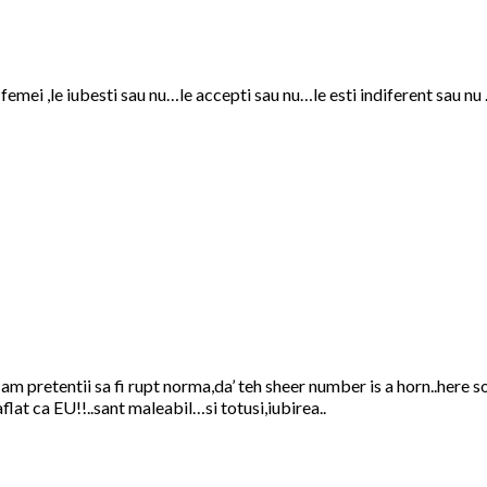
e femei ,le iubesti sau nu…le accepti sau nu…le esti indiferent sau 
N-am pretentii sa fi rupt norma,da’ teh sheer number is a horn..he
lat ca EU!!..sant maleabil…si totusi,iubirea..