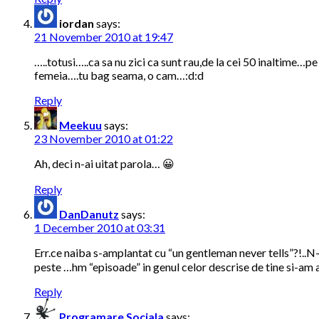
iordan
says:
21 November 2010 at 19:47
…..totusi…..ca sa nu zici ca sunt rau,de la cei 50 inaltime…p
femeia….tu bag seama, o cam…:d:d
Reply
Meekuu
says:
23 November 2010 at 01:22
Ah, deci n-ai uitat parola… 😀
Reply
DanDanutz
says:
1 December 2010 at 03:31
Err.ce naiba s-amplantat cu “un gentleman never tells”?!..
peste …hm “episoade” in genul celor descrise de tine si-am af
Reply
Programare Sociala
says: