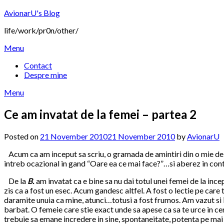
Skip
AvionarU's Blog
to
life/work/pr0n/other/
content
Menu
Contact
Despre mine
Menu
Ce am invatat de la femei – partea 2
Posted on
21 November 2010
21 November 2010
by
AvionarU
Acum ca am inceput sa scriu, o gramada de amintiri din o mie de d
intreb ocazional in gand “Oare ea ce mai face?”…si aberez in co
De la
B.
am invatat ca e bine sa nu dai totul unei femei de la ince
zis ca a fost un esec. Acum gandesc altfel. A fost o lectie pe car
daramite unuia ca mine, atunci…totusi a fost frumos. Am vazut si i
barbat. O femeie care stie exact unde sa apese ca sa te urce in ce
trebuie sa emane incredere in sine, spontaneitate, potenta pe mai 