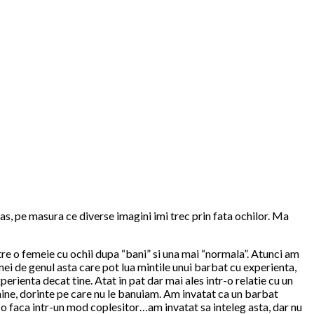
s, pe masura ce diverse imagini imi trec prin fata ochilor. Ma
ntre o femeie cu ochii dupa “bani” si una mai “normala”. Atunci am
mei de genul asta care pot lua mintile unui barbat cu experienta,
rienta decat tine. Atat in pat dar mai ales intr-o relatie cu un
 mine, dorinte pe care nu le banuiam. Am invatat ca un barbat
a o faca intr-un mod coplesitor…am invatat sa inteleg asta, dar nu