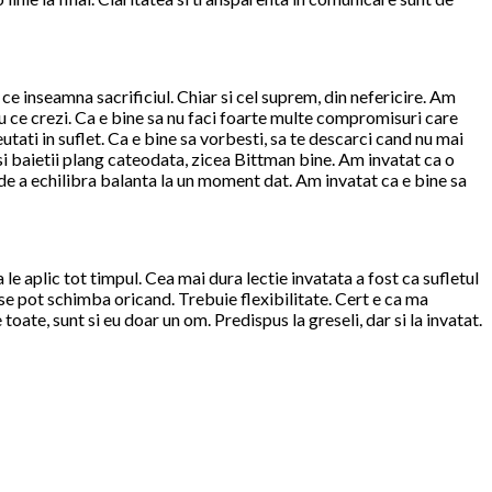
ce inseamna sacrificiul. Chiar si cel suprem, din nefericire. Am
ru ce crezi. Ca e bine sa nu faci foarte multe compromisuri care
eutati in suflet. Ca e bine sa vorbesti, sa te descarci cand nu mai
 si baietii plang cateodata, zicea Bittman bine. Am invatat ca o
s de a echilibra balanta la un moment dat. Am invatat ca e bine sa
le aplic tot timpul. Cea mai dura lectie invatata a fost ca sufletul
se pot schimba oricand. Trebuie flexibilitate. Cert e ca ma
toate, sunt si eu doar un om. Predispus la greseli, dar si la invatat.