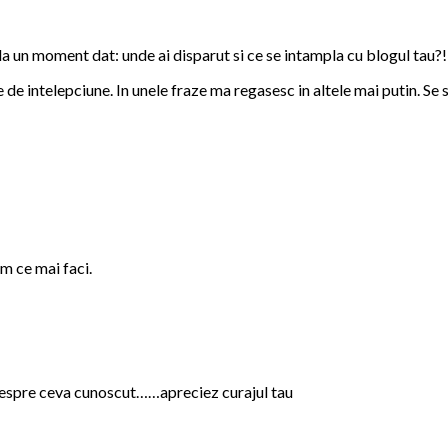
la un moment dat: unde ai disparut si ce se intampla cu blogul tau?!
 de intelepciune. In unele fraze ma regasesc in altele mai putin. Se
am ce mai faci.
b despre ceva cunoscut……apreciez curajul tau