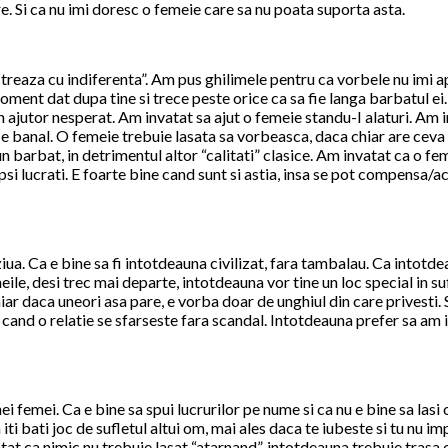
. Si ca nu imi doresc o femeie care sa nu poata suporta asta.
streaza cu indiferenta”. Am pus ghilimele pentru ca vorbele nu imi a
oment dat dupa tine si trece peste orice ca sa fie langa barbatul e
n ajutor nesperat. Am invatat sa ajut o femeie standu-I alaturi. Am i
, e banal. O femeie trebuie lasata sa vorbeasca, daca chiar are ceva 
n barbat, in detrimentul altor “calitati” clasice. Am invatat ca o fe
psi lucrati. E foarte bine cand sunt si astia, insa se pot compensa/a
iua. Ca e bine sa fi intotdeauna civilizat, fara tambalau. Ca intotdea
eile, desi trec mai departe, intotdeauna vor tine un loc special in s
iar daca uneori asa pare, e vorba doar de unghiul din care privesti. 
” cand o relatie se sfarseste fara scandal. Intotdeauna prefer sa a
nei femei. Ca e bine sa spui lucrurilor pe nume si ca nu e bine sa las
ti bati joc de sufletul altui om, mai ales daca te iubeste si tu nu im
 ca nimic nu trebuie lasat “atarnand”, intotdeauna trebuie trasa o l