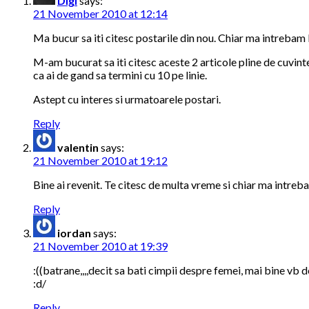
Digi
says:
21 November 2010 at 12:14
Ma bucur sa iti citesc postarile din nou. Chiar ma intrebam 
M-am bucurat sa iti citesc aceste 2 articole pline de cuvinte
ca ai de gand sa termini cu 10 pe linie.
Astept cu interes si urmatoarele postari.
Reply
valentin
says:
21 November 2010 at 19:12
Bine ai revenit. Te citesc de multa vreme si chiar ma intreb
Reply
iordan
says:
21 November 2010 at 19:39
:((batrane,,,,decit sa bati cimpii despre femei, mai bine v
:d/
Reply