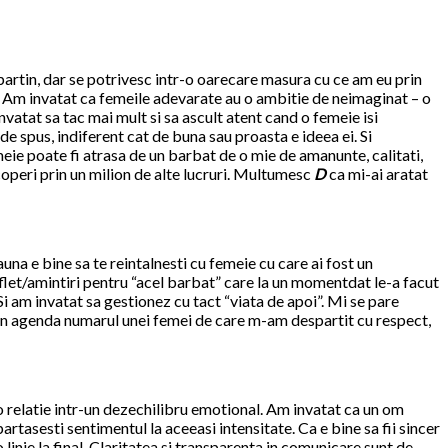
partin, dar se potrivesc intr-o oarecare masura cu ce am eu prin
i. Am invatat ca femeile adevarate au o ambitie de neimaginat – o
nvatat sa tac mai mult si sa ascult atent cand o femeie isi
de spus, indiferent cat de buna sau proasta e ideea ei. Si
meie poate fi atrasa de un barbat de o mie de amanunte, calitati,
coperi prin un milion de alte lucruri. Multumesc
D
ca mi-ai aratat
una e bine sa te reintalnesti cu femeie cu care ai fost un
uflet/amintiri pentru “acel barbat” care la un momentdat le-a facut
Si am invatat sa gestionez cu tact “viata de apoi”. Mi se pare
m in agenda numarul unei femei de care m-am despartit cu respect,
i o relatie intr-un dezechilibru emotional. Am invatat ca un om
partasesti sentimentul la aceeasi intensitate. Ca e bine sa fii sincer
inie la final. Claritatea si transparenta in comunicare sunt de