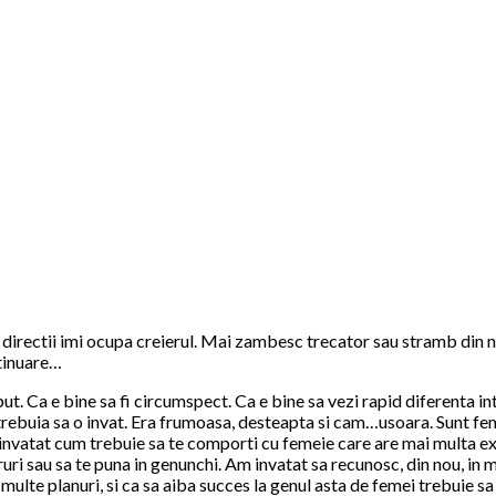
irectii imi ocupa creierul. Mai zambesc trecator sau stramb din na
ntinuare…
put. Ca e bine sa fi circumspect. Ca e bine sa vezi rapid diferenta i
e trebuia sa o invat. Era frumoasa, desteapta si cam…usoara. Sunt fe
nvatat cum trebuie sa te comporti cu femeie care are mai multa expe
ruri sau sa te puna in genunchi. Am invatat sa recunosc, din nou, in
multe planuri, si ca sa aiba succes la genul asta de femei trebuie s