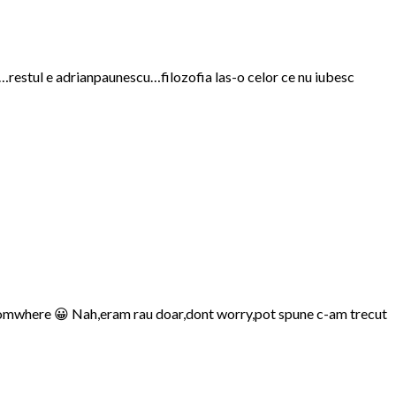
nu …restul e adrianpaunescu…filozofia las-o celor ce nu iubesc
re somwhere 😀 Nah,eram rau doar,dont worry,pot spune c-am trecut