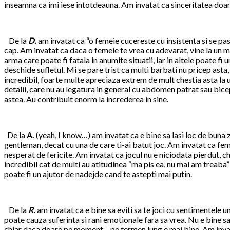
inseamna ca imi iese intotdeauna. Am invatat ca sinceritatea doare
De la
D.
am invatat ca “o femeie cucereste cu insistenta si se pa
cap. Am invatat ca daca o femeie te vrea cu adevarat, vine la un m
arma care poate fi fatala in anumite situatii, iar in altele
poate fi u
deschide sufletul. Mi se pare trist ca multi barbati nu pricep asta
incredibil, foarte multe apreciaza extrem de mult chestia asta la u
detalii, care nu au legatura in general cu abdomen patrat sau bice
astea. Au contribuit enorm la increderea in sine.
De la
A.
(yeah, I know…) am invatat ca e bine sa lasi loc de buna z
gentleman, decat cu una de care ti-ai batut joc. Am invatat ca fem
nesperat de fericite. Am invatat ca jocul nu e niciodata pierdut, ch
incredibil cat de multi au atitudinea “ma pis ea, nu mai am treaba
poate fi un ajutor de nadejde cand te astepti mai putin.
De la
R.
am invatat ca e bine sa eviti sa te joci cu sentimentele u
poate cauza suferinta si rani emotionale fara sa vrea. Nu e bine sa i
chiar daca doare pe moment – pe termen lung e mai bine. Am invatat