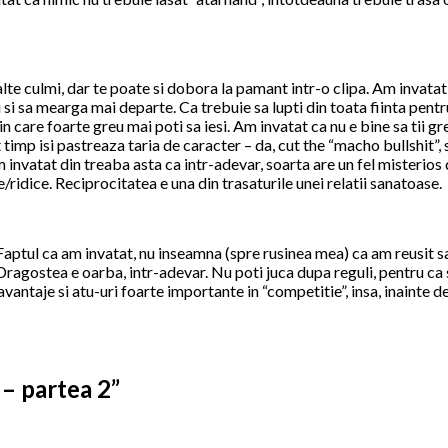
lte culmi, dar te poate si dobora la pamant intr-o clipa. Am invatat 
 si sa mearga mai departe. Ca trebuie sa lupti din toata fiinta pent
in care foarte greu mai poti sa iesi. Am invatat ca nu e bine sa tii gr
 timp isi pastreaza taria de caracter – da, cut the “macho bullshit”,
m invatat din treaba asta ca intr-adevar, soarta are un fel misterio
te/ridice. Reciprocitatea e una din trasaturile unei relatii sanatoase.
Faptul ca am invatat, nu inseamna (spre rusinea mea) ca am reusit sa 
ragostea e oarba, intr-adevar. Nu poti juca dupa reguli, pentru ca 
antaje si atu-uri foarte importante in “competitie”, insa, inainte de 
 – partea 2
”